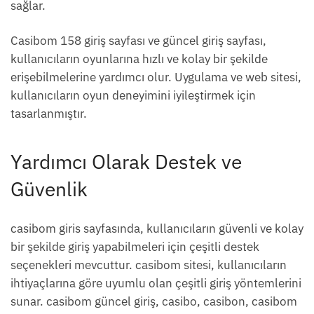
sağlar.
Casibom 158 giriş sayfası ve güncel giriş sayfası,
kullanıcıların oyunlarına hızlı ve kolay bir şekilde
erişebilmelerine yardımcı olur. Uygulama ve web sitesi,
kullanıcıların oyun deneyimini iyileştirmek için
tasarlanmıştır.
Yardımcı Olarak Destek ve
Güvenlik
casibom giris sayfasında, kullanıcıların güvenli ve kolay
bir şekilde giriş yapabilmeleri için çeşitli destek
seçenekleri mevcuttur. casibom sitesi, kullanıcıların
ihtiyaçlarına göre uyumlu olan çeşitli giriş yöntemlerini
sunar. casibom güncel giriş, casibo, casibon, casibom