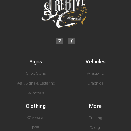
Signs
Vehicles
Shop Signs
Wrapping
Wall Signs & Lettering
Graphics
Windows
Clothing
More
Workwear
Printing
PPE
Design