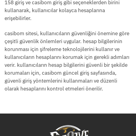
158 giriş ve casibom giriş gibi seçeneklerden birini
kullanarak, kullanıcılar kolayca hesaplarına
erişebilirler.
casibom sitesi, kullanıcıların güvenliğini önemine göre
çeşitli güvenlik önlemleri uygular. hesap bilgilerinin
korunması için şifreleme teknolojilerini kullanır ve
kullanıcıların hesaplarını korumak için gerekli adımları
verir. kullanıcıların hesap bilgilerini güvenli bir şekilde
korumaları için, casibom güncel giriş sayfasında,
güvenli giriş yöntemlerini kullanmaları ve düzenli
olarak hesaplarını kontrol etmeleri önerilir.