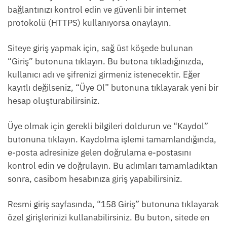
bağlantınızı kontrol edin ve güvenli bir internet
protokolü (HTTPS) kullanıyorsa onaylayın.
Siteye giriş yapmak için, sağ üst köşede bulunan
“Giriş” butonuna tıklayın. Bu butona tıkladığınızda,
kullanıcı adı ve şifrenizi girmeniz istenecektir. Eğer
kayıtlı değilseniz, “Üye Ol” butonuna tıklayarak yeni bir
hesap oluşturabilirsiniz.
Üye olmak için gerekli bilgileri doldurun ve “Kaydol”
butonuna tıklayın. Kaydolma işlemi tamamlandığında,
e-posta adresinize gelen doğrulama e-postasını
kontrol edin ve doğrulayın. Bu adımları tamamladıktan
sonra, casibom hesabınıza giriş yapabilirsiniz.
Resmi giriş sayfasında, “158 Giriş” butonuna tıklayarak
özel girişlerinizi kullanabilirsiniz. Bu buton, sitede en