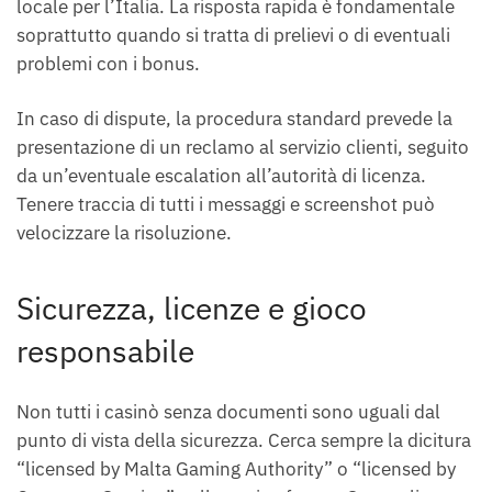
locale per l’Italia. La risposta rapida è fondamentale
soprattutto quando si tratta di prelievi o di eventuali
problemi con i bonus.
In caso di dispute, la procedura standard prevede la
presentazione di un reclamo al servizio clienti, seguito
da un’eventuale escalation all’autorità di licenza.
Tenere traccia di tutti i messaggi e screenshot può
velocizzare la risoluzione.
Sicurezza, licenze e gioco
responsabile
Non tutti i casinò senza documenti sono uguali dal
punto di vista della sicurezza. Cerca sempre la dicitura
“licensed by Malta Gaming Authority” o “licensed by