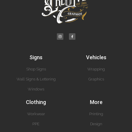
Signs
Vehicles
Shop Signs
Wrapping
Wall Signs & Lettering
Graphics
Windows
Clothing
More
Workwear
Printing
PPE
Design