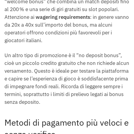
“welcome bonus” che combina un match depositi fino
al 200 % e una serie di giri gratuiti su slot popolari.
Attenzione ai
wagering requirements
: in genere vanno
da 20x a 40x sull’importo del bonus, ma alcuni
operatori offrono condizioni più favorevoli per i
giocatori italiani.
Un altro tipo di promozione è il “no deposit bonus”,
cioè un piccolo credito gratuito che non richiede alcun
versamento. Questo è ideale per testare la piattaforma
e capire se l’esperienza di gioco è soddisfacente prima
di impegnare fondi reali. Ricorda di leggere sempre i
termini, soprattutto i limiti di prelievo legati ai bonus
senza deposito.
Metodi di pagamento più veloci e