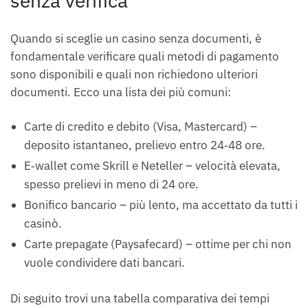
senza verifica
Quando si sceglie un casino senza documenti, è
fondamentale verificare quali metodi di pagamento
sono disponibili e quali non richiedono ulteriori
documenti. Ecco una lista dei più comuni:
Carte di credito e debito (Visa, Mastercard) –
deposito istantaneo, prelievo entro 24‑48 ore.
E‑wallet come Skrill e Neteller – velocità elevata,
spesso prelievi in meno di 24 ore.
Bonifico bancario – più lento, ma accettato da tutti i
casinò.
Carte prepagate (Paysafecard) – ottime per chi non
vuole condividere dati bancari.
Di seguito trovi una tabella comparativa dei tempi