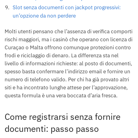
Slot senza documenti con jackpot progressivi:
un’opzione da non perdere
Molti utenti pensano che l’assenza di verifica comporti
rischi maggiori, ma i casinò che operano con licenza di
Curaçao o Malta offrono comunque protezioni contro
frodi e riciclaggio di denaro. La differenza sta nel
livello di informazioni richieste: al posto di documenti,
spesso basta confermare l’indirizzo email e fornire un
numero di telefono valido. Per chi ha già provato altri
siti e ha incontrato lunghe attese per l’approvazione,
questa formula è una vera boccata d’aria fresca.
Come registrarsi senza fornire
documenti: passo passo