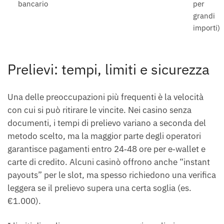
bancario
per
grandi
importi)
Prelievi: tempi, limiti e sicurezza
Una delle preoccupazioni più frequenti è la velocità
con cui si può ritirare le vincite. Nei casino senza
documenti, i tempi di prelievo variano a seconda del
metodo scelto, ma la maggior parte degli operatori
garantisce pagamenti entro 24‑48 ore per e‑wallet e
carte di credito. Alcuni casinò offrono anche “instant
payouts” per le slot, ma spesso richiedono una verifica
leggera se il prelievo supera una certa soglia (es.
€1.000).