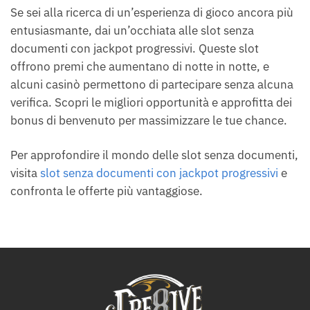
Se sei alla ricerca di un’esperienza di gioco ancora più
entusiasmante, dai un’occhiata alle slot senza
documenti con jackpot progressivi. Queste slot
offrono premi che aumentano di notte in notte, e
alcuni casinò permettono di partecipare senza alcuna
verifica. Scopri le migliori opportunità e approfitta dei
bonus di benvenuto per massimizzare le tue chance.
Per approfondire il mondo delle slot senza documenti,
visita
slot senza documenti con jackpot progressivi
e
confronta le offerte più vantaggiose.