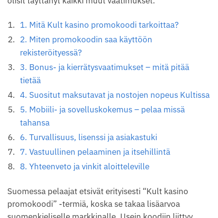
olisit täyttänyt kaikki muut vaatimukset.
1. Mitä Kult kasino promokoodi tarkoittaa?
2. Miten promokoodin saa käyttöön
rekisteröityessä?
3. Bonus- ja kierrätysvaatimukset – mitä pitää
tietää
4. Suositut maksutavat ja nostojen nopeus Kultissa
5. Mobiili- ja sovelluskokemus – pelaa missä
tahansa
6. Turvallisuus, lisenssi ja asiakastuki
7. Vastuullinen pelaaminen ja itsehillintä
8. Yhteenveto ja vinkit aloitteleville
Suomessa pelaajat etsivät erityisesti “Kult kasino
promokoodi” -termiä, koska se takaa lisäarvoa
suomenkieliselle markkinalle. Usein koodiin liittyy