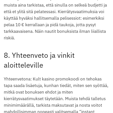
muista aina tarkistaa, että sinulla on selkeä budjetti ja
että et ylitä sitä pelatessasi. Kierrätysvaatimuksia voi
käyttää hyväksi hallitsemalla pelisessiot: esimerkiksi
pelaa 10 € kerrallaan ja pidä taukoja, jotta pysyt
tarkkaavaisena. Näin nautit bonuksista ilman liiallista
riskiä.
8. Yhteenveto ja vinkit
aloitteleville
Yhteenvetona: Kult kasino promokoodi on tehokas
tapa saada lisäetuja, kunhan tiedät, miten sen syöttää,
mitkä ovat bonuksen ehdot ja miten
kierrätysvaatimukset täytetään. Muista tehdä talletus
minimimäärällä, tarkista maksutavat ja nosta voitot
mahdollisimman nopeasti valitsemalla “instant