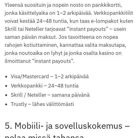
Yleensä suosituin ja nopein nosto on pankkikortti,
jonka käsittelyaika on 1–2 arkipäivää. Verkkopankkitilit
voivat kestää 24–48 tuntia, kun taas e-lompakot kuten
Skrill tai Neteller tarjoavat “instant payouts” – usein
saman päivän maksut. Jos tavoitteena on nopea
rahojen kotiuttaminen, kannattaa valita maksutapa,
jonka noutoaika on lyhyt ja jonka osalta kasino on
ilmoittanut “instant payouts”.
Visa/Mastercard – 1–2 arkipäivää
Verkkopankki – 24–48 tuntia
Skrill / Neteller – samana päivänä
Trustly – lähes välittömästi
5. Mobiili- ja sovelluskokemus –
pelaa missä tahansa