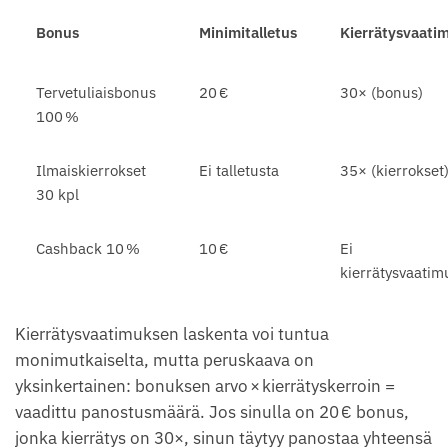
Bonus
Minimitalletus
Kierrätysvaati
Tervetuliaisbonus
20 €
30× (bonus)
100 %
Ilmaiskierrokset
Ei talletusta
35× (kierrokset
30 kpl
Cashback 10 %
10 €
Ei
kierrätysvaatim
Kierrätysvaatimuksen laskenta voi tuntua
monimutkaiselta, mutta peruskaava on
yksinkertainen: bonuksen arvo × kierrätyskerroin =
vaadittu panostusmäärä. Jos sinulla on 20 € bonus,
jonka kierrätys on 30×, sinun täytyy panostaa yhteensä