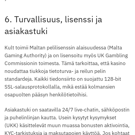
6. Turvallisuus, lisenssi ja
asiakastuki
Kult toimii Maltan pelilisenssin alaisuudessa (Malta
Gaming Authority) ja on lisensoitu myös UK Gambling
Commissionin toimesta. Tämä tarkoittaa, että kasino
noudattaa tiukkoja tietoturva- ja reilun pelin
standardeja. Kaikki tiedonsiirto on suojattu 128‑bit
SSL‑salausprotokollalla, mikä estää kolmansien
osapuolten pääsyn henkilötietoihisi.
Asiakastuki on saatavilla 24/7 live‑chatin, sähköpostin
ja puhelinlinjan kautta. Usein kysytyt kysymykset
(UKK) käsittelevät muun muassa bonusten aktivointia,
KYC‑tarkistuksia ja maksutapojen käyttöä. Jos kohtaat