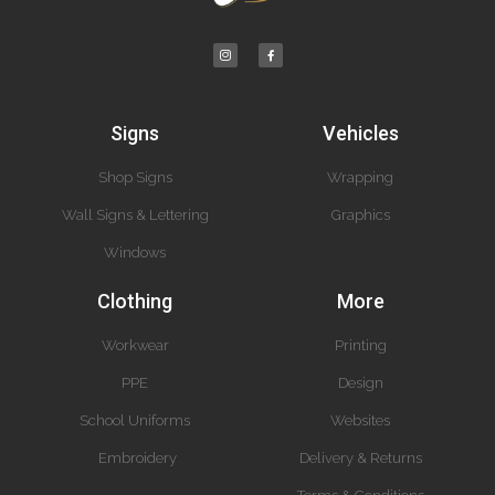
Signs
Vehicles
Shop Signs
Wrapping
Wall Signs & Lettering
Graphics
Windows
Clothing
More
Workwear
Printing
PPE
Design
School Uniforms
Websites
Embroidery
Delivery & Returns