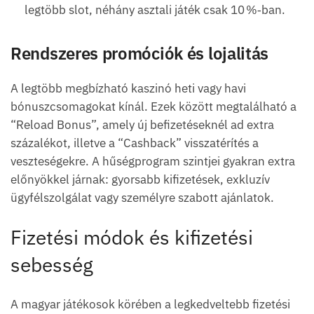
legtöbb slot, néhány asztali játék csak 10 %‑ban.
Rendszeres promóciók és lojalitás
A legtöbb megbízható kaszinó heti vagy havi
bónuszcsomagokat kínál. Ezek között megtalálható a
“Reload Bonus”, amely új befizetéseknél ad extra
százalékot, illetve a “Cashback” visszatérítés a
veszteségekre. A hűségprogram szintjei gyakran extra
előnyökkel járnak: gyorsabb kifizetések, exkluzív
ügyfélszolgálat vagy személyre szabott ajánlatok.
Fizetési módok és kifizetési
sebesség
A magyar játékosok körében a legkedveltebb fizetési