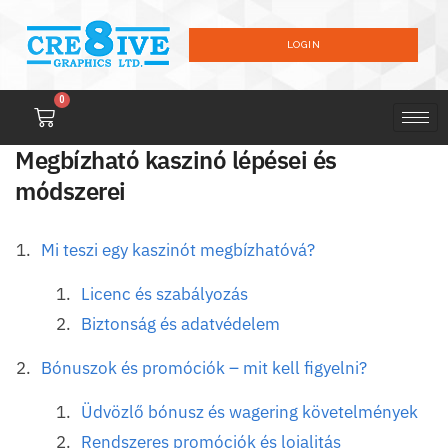
LOGIN
0
Megbízható kaszinó lépései és
módszerei
Mi teszi egy kaszinót megbízhatóvá?
Licenc és szabályozás
Biztonság és adatvédelem
Bónuszok és promóciók – mit kell figyelni?
Üdvözlő bónusz és wagering követelmények
Rendszeres promóciók és lojalitás