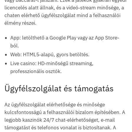
licencelés alatt állnak, és a videó‑stream minősége, a
chaten elérhető ügyfélszolgálat mind a felhasználói
élmény részei.
App: letölthető a Google Play vagy az App Store-
ból.
Web: HTML5‑alapú, gyors betöltés.
Live casino: HD‑minőségű streaming,
professzionális osztók.
Ügyfélszolgálat és támogatás
Az ügyfélszolgálat elérhetősége és minősége
kulcsfontosságú a felhasználói bizalom építésében. A
legjobb kaszinók 24/7 chat‑elérhetőséget, e‑mail
támogatást és telefonos vonalat is biztosítanak. A