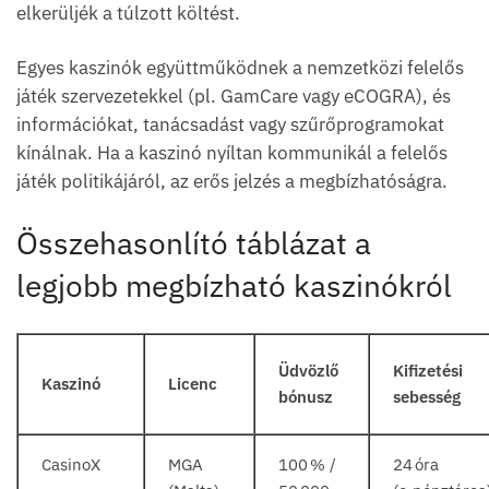
elkerüljék a túlzott költést.
Egyes kaszinók együttműködnek a nemzetközi felelős
játék szervezetekkel (pl. GamCare vagy eCOGRA), és
információkat, tanácsadást vagy szűrőprogramokat
kínálnak. Ha a kaszinó nyíltan kommunikál a felelős
játék politikájáról, az erős jelzés a megbízhatóságra.
Összehasonlító táblázat a
legjobb megbízható kaszinókról
Üdvözlő
Kifizetési
Kaszinó
Licenc
bónusz
sebesség
CasinoX
MGA
100 % /
24 óra