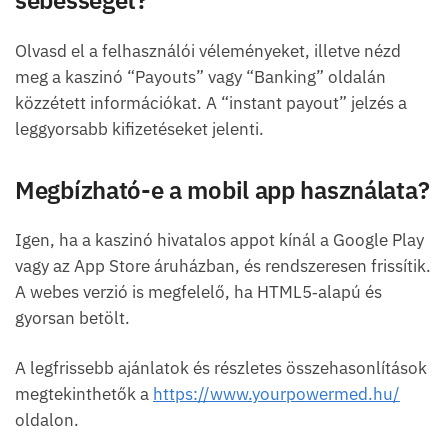
sebességet?
Olvasd el a felhasználói véleményeket, illetve nézd
meg a kaszinó “Payouts” vagy “Banking” oldalán
közzétett információkat. A “instant payout” jelzés a
leggyorsabb kifizetéseket jelenti.
Megbízható-e a mobil app használata?
Igen, ha a kaszinó hivatalos appot kínál a Google Play
vagy az App Store áruházban, és rendszeresen frissítik.
A webes verzió is megfelelő, ha HTML5‑alapú és
gyorsan betölt.
A legfrissebb ajánlatok és részletes összehasonlítások
megtekinthetők a
https://www.yourpowermed.hu/
oldalon.