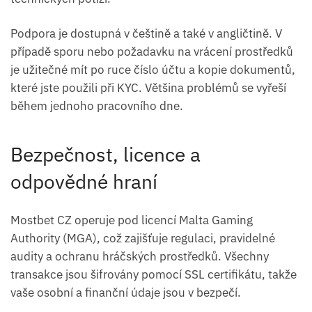
Podpora je dostupná v češtině a také v angličtině. V
případě sporu nebo požadavku na vrácení prostředků
je užitečné mít po ruce číslo účtu a kopie dokumentů,
které jste použili při KYC. Většina problémů se vyřeší
během jednoho pracovního dne.
Bezpečnost, licence a
odpovědné hraní
Mostbet CZ operuje pod licencí Malta Gaming
Authority (MGA), což zajišťuje regulaci, pravidelné
audity a ochranu hráčských prostředků. Všechny
transakce jsou šifrovány pomocí SSL certifikátu, takže
vaše osobní a finanční údaje jsou v bezpečí.