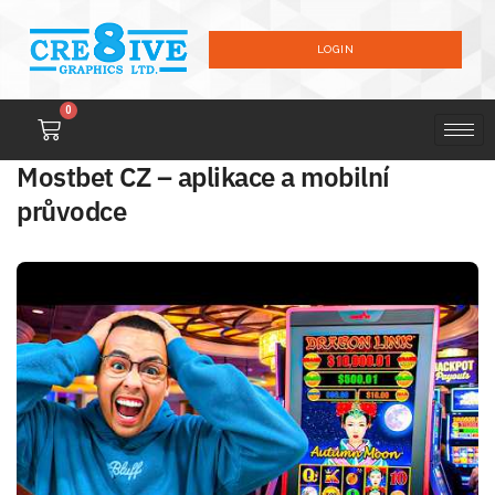
LOGIN
0
Mostbet CZ – aplikace a mobilní
průvodce