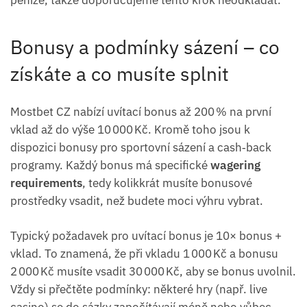
Bonusy a podmínky sázení – co
získáte a co musíte splnit
Mostbet CZ nabízí uvítací bonus až 200 % na první
vklad až do výše 10 000 Kč. Kromě toho jsou k
dispozici bonusy pro sportovní sázení a cash‑back
programy. Každý bonus má specifické
wagering
requirements
, tedy kolikkrát musíte bonusové
prostředky vsadit, než budete moci výhru vybrat.
Typický požadavek pro uvítací bonus je 10× bonus +
vklad. To znamená, že při vkladu 1 000 Kč a bonusu
2 000 Kč musíte vsadit 30 000 Kč, aby se bonus uvolnil.
Vždy si přečtěte podmínky: některé hry (např. live
casino) se do sázky započítávají méně nebo vůbec.