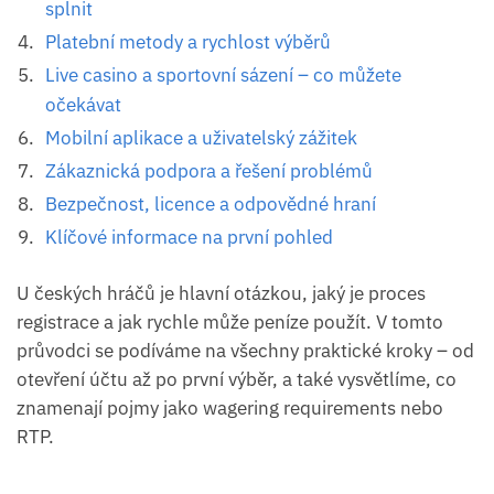
splnit
Platební metody a rychlost výběrů
Live casino a sportovní sázení – co můžete
očekávat
Mobilní aplikace a uživatelský zážitek
Zákaznická podpora a řešení problémů
Bezpečnost, licence a odpovědné hraní
Klíčové informace na první pohled
U českých hráčů je hlavní otázkou, jaký je proces
registrace a jak rychle může peníze použít. V tomto
průvodci se podíváme na všechny praktické kroky – od
otevření účtu až po první výběr, a také vysvětlíme, co
znamenají pojmy jako wagering requirements nebo
RTP.