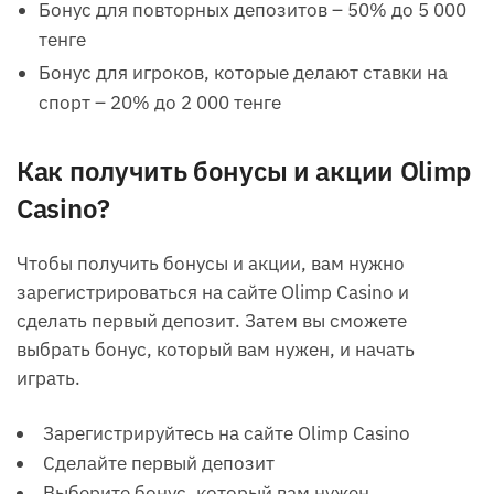
Бонус для повторных депозитов – 50% до 5 000
тенге
Бонус для игроков, которые делают ставки на
спорт – 20% до 2 000 тенге
Как получить бонусы и акции Olimp
Casino?
Чтобы получить бонусы и акции, вам нужно
зарегистрироваться на сайте Olimp Casino и
сделать первый депозит. Затем вы сможете
выбрать бонус, который вам нужен, и начать
играть.
Зарегистрируйтесь на сайте Olimp Casino
Сделайте первый депозит
Выберите бонус, который вам нужен