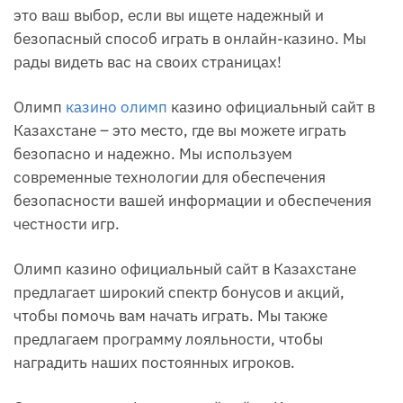
это ваш выбор, если вы ищете надежный и
безопасный способ играть в онлайн-казино. Мы
рады видеть вас на своих страницах!
Олимп
казино олимп
казино официальный сайт в
Казахстане – это место, где вы можете играть
безопасно и надежно. Мы используем
современные технологии для обеспечения
безопасности вашей информации и обеспечения
честности игр.
Олимп казино официальный сайт в Казахстане
предлагает широкий спектр бонусов и акций,
чтобы помочь вам начать играть. Мы также
предлагаем программу лояльности, чтобы
наградить наших постоянных игроков.