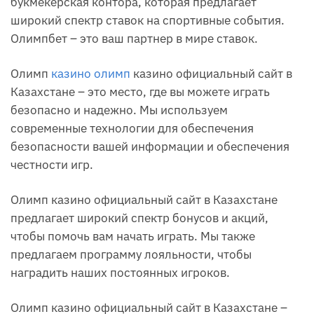
букмекерская контора, которая предлагает
широкий спектр ставок на спортивные события.
Олимпбет – это ваш партнер в мире ставок.
Олимп
казино олимп
казино официальный сайт в
Казахстане – это место, где вы можете играть
безопасно и надежно. Мы используем
современные технологии для обеспечения
безопасности вашей информации и обеспечения
честности игр.
Олимп казино официальный сайт в Казахстане
предлагает широкий спектр бонусов и акций,
чтобы помочь вам начать играть. Мы также
предлагаем программу лояльности, чтобы
наградить наших постоянных игроков.
Олимп казино официальный сайт в Казахстане –