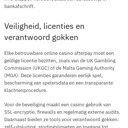
bankafschrift.
Veiligheid, licenties en
verantwoord gokken
Elke betrouwbare online casino afterpay moet een
geldige licentie bezitten, zoals van de UK Gambling
Commission (UKGC) of de Malta Gaming Authority
(MGA). Deze licenties garanderen eerlijk spel,
bescherming van spelersdata en een transparante
klachtenprocedure.
Voor de beveiliging maakt een casino gebruik van
SSL‑encryptie, firewalls en regelmatig externe audits.
Daarnaast bieden ze tools voor verantwoord gokken:
zelf‑uitsluiting, stortingslimieten en toegang tot