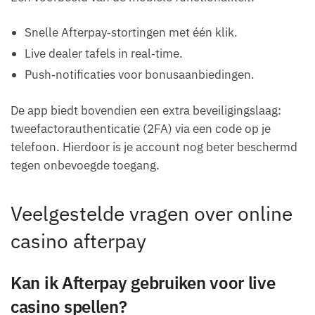
Snelle Afterpay‑stortingen met één klik.
Live dealer tafels in real‑time.
Push‑notificaties voor bonusaanbiedingen.
De app biedt bovendien een extra beveiligingslaag:
tweefactorauthenticatie (2FA) via een code op je
telefoon. Hierdoor is je account nog beter beschermd
tegen onbevoegde toegang.
Veelgestelde vragen over online
casino afterpay
Kan ik Afterpay gebruiken voor live
casino spellen?