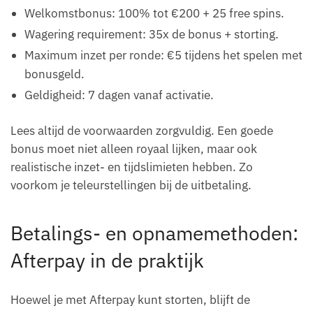
Welkomstbonus: 100% tot €200 + 25 free spins.
Wagering requirement: 35x de bonus + storting.
Maximum inzet per ronde: €5 tijdens het spelen met
bonusgeld.
Geldigheid: 7 dagen vanaf activatie.
Lees altijd de voorwaarden zorgvuldig. Een goede
bonus moet niet alleen royaal lijken, maar ook
realistische inzet- en tijdslimieten hebben. Zo
voorkom je teleurstellingen bij de uitbetaling.
Betalings- en opnamemethoden:
Afterpay in de praktijk
Hoewel je met Afterpay kunt storten, blijft de