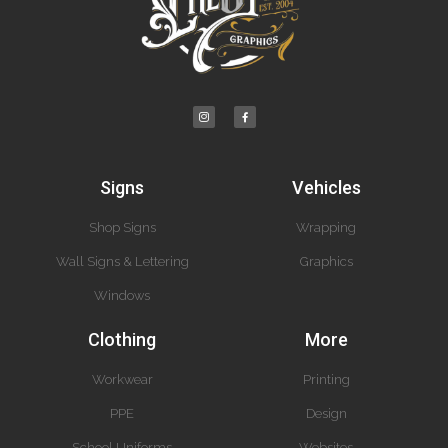
Signs
Vehicles
Shop Signs
Wrapping
Wall Signs & Lettering
Graphics
Windows
Clothing
More
Workwear
Printing
PPE
Design
School Uniforms
Websites