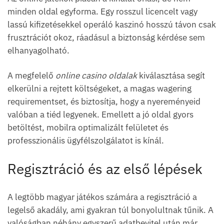
minden oldal egyforma. Egy rosszul licencelt vagy
lassú kifizetésekkel operáló kaszinó hosszú távon csak
frusztrációt okoz, ráadásul a biztonság kérdése sem
elhanyagolható.
A megfelelő
online casino oldalak
kiválasztása segít
elkerülni a rejtett költségeket, a magas wagering
requirementset, és biztosítja, hogy a nyereményeid
valóban a tiéd legyenek. Emellett a jó oldal gyors
betöltést, mobilra optimalizált felületet és
professzionális ügyfélszolgálatot is kínál.
Regisztráció és az első lépések
A legtöbb magyar játékos számára a regisztráció a
legelső akadály, ami gyakran túl bonyolultnak tűnik. A
valóságban néhány egyszerű adatbevitel után már