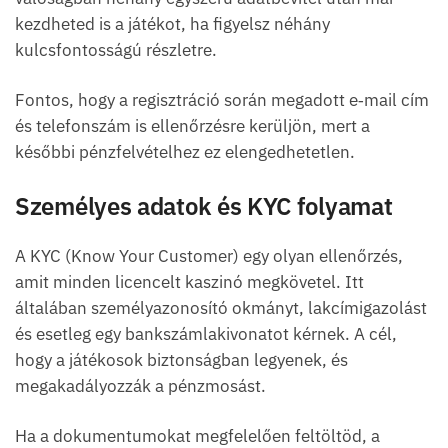
kezdheted is a játékot, ha figyelsz néhány
kulcsfontosságú részletre.
Fontos, hogy a regisztráció során megadott e‑mail cím
és telefonszám is ellenőrzésre kerüljön, mert a
későbbi pénzfelvételhez ez elengedhetetlen.
Személyes adatok és KYC folyamat
A KYC (Know Your Customer) egy olyan ellenőrzés,
amit minden licencelt kaszinó megkövetel. Itt
általában személyazonosító okmányt, lakcímigazolást
és esetleg egy bankszámlakivonatot kérnek. A cél,
hogy a játékosok biztonságban legyenek, és
megakadályozzák a pénzmosást.
Ha a dokumentumokat megfelelően feltöltöd, a