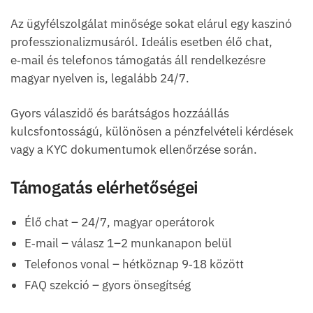
Az ügyfélszolgálat minősége sokat elárul egy kaszinó
professzionalizmusáról. Ideális esetben élő chat,
e‑mail és telefonos támogatás áll rendelkezésre
magyar nyelven is, legalább 24/7.
Gyors válaszidő és barátságos hozzáállás
kulcsfontosságú, különösen a pénzfelvételi kérdések
vagy a KYC dokumentumok ellenőrzése során.
Támogatás elérhetőségei
Élő chat – 24/7, magyar operátorok
E‑mail – válasz 1–2 munkanapon belül
Telefonos vonal – hétköznap 9‑18 között
FAQ szekció – gyors önsegítség