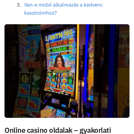
Van-e mobil alkalmazás a kedvenc
kaszinómhoz?
Online casino oldalak – gyakorlati