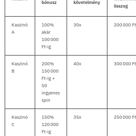
bónusz
követelmény
összeg
Kaszinó
100%
30x
200 000 F
A
akár
100 000
Ft-ig
Kaszinó
200%
40x
300 000 F
B
150 000
Ft-ig +
50
ingyenes
spin
Kaszinó
150%
35x
250 000 F
C
120 000
Ft-ig