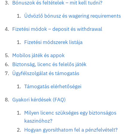
Bónuszok és feltételek – mit kell tudni?
Üdvözlő bónusz és wagering requirements
Fizetési módok – deposit és withdrawal
Fizetési módszerek listája
Mobilos játék és appok
Biztonság, licenc és felelős játék
Ügyfélszolgálat és támogatás
Támogatás elérhetőségei
Gyakori kérdések (FAQ)
Milyen licenc szükséges egy biztonságos
kaszinóhoz?
Hogyan gyorsíthatom fel a pénzfelvételt?