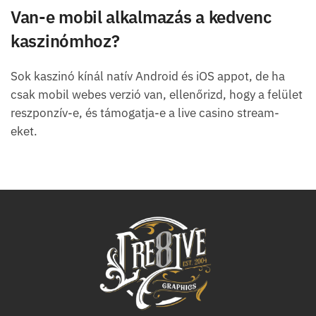
Van-e mobil alkalmazás a kedvenc
kaszinómhoz?
Sok kaszinó kínál natív Android és iOS appot, de ha
csak mobil webes verzió van, ellenőrizd, hogy a felület
reszponzív-e, és támogatja-e a live casino stream-
eket.